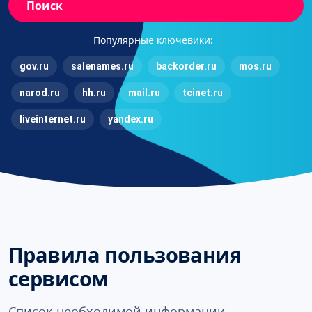
Поиск
Популярные ключевики:
gov.ru
salenames.ru
backorder.ru
mos.ru
narod.ru
hh.ru
mail.ru
tcinet.ru
liveinternet.ru
yandex.ru
Правила пользования
сервисом
Список необходимой информации